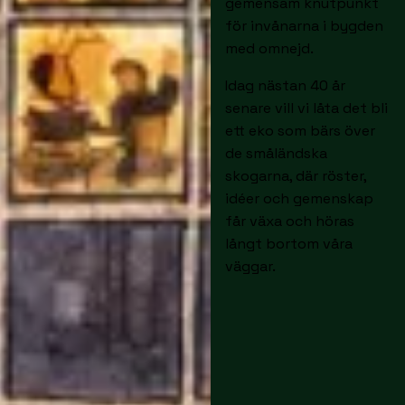
gemensam knutpunkt
för invånarna i bygden
med omnejd.
Idag nästan 40 år
senare vill vi låta det bli
ett eko som bärs över
de småländska
skogarna, där röster,
idéer och gemenskap
får växa och höras
långt bortom våra
väggar.