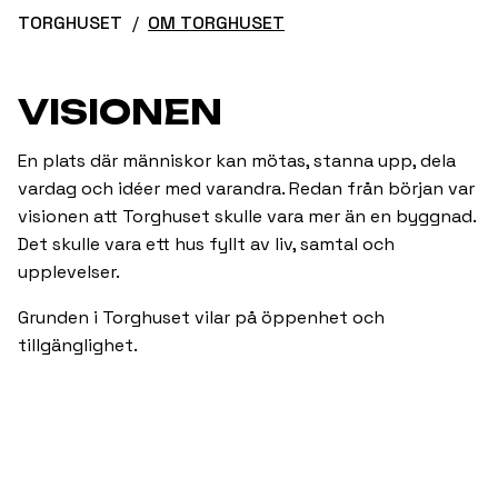
TORGHUSET
OM TORGHUSET
VISIONEN
En plats där människor kan mötas, stanna upp, dela
vardag och idéer med varandra. Redan från början var
visionen att Torghuset skulle vara mer än en byggnad.
Det skulle vara ett hus fyllt av liv, samtal och
upplevelser.
Grunden i Torghuset vilar på öppenhet och
tillgänglighet.
Här ska det finnas utrymme för att samlas, utbyta
erfarenheter och ta del av kultur i olika former.
Torghuset har sedan starten haft ambitionen att
stärka gemenskapen och bidra till ett levande