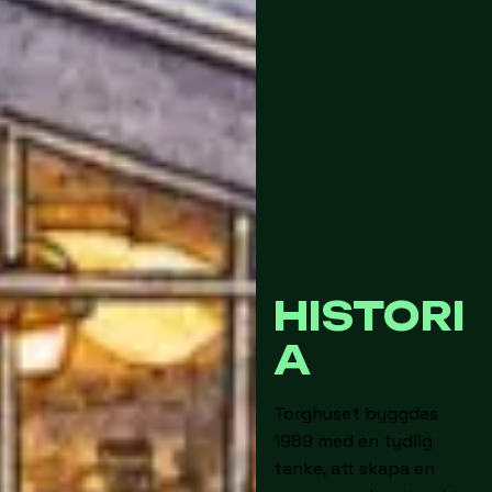
HISTORI
A
Torghuset byggdes
1989 med en tydlig
tanke, att skapa en