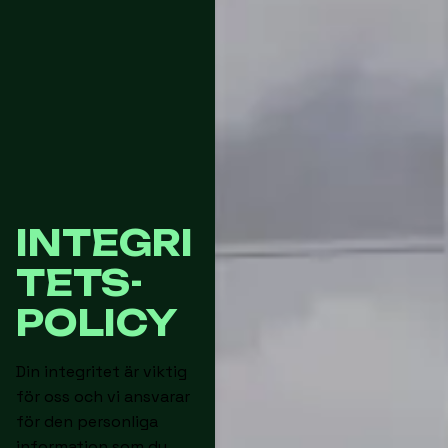
INTEGRI
TETS-
POLICY
Din integritet är viktig
för oss och vi ansvarar
för den personliga
information som du