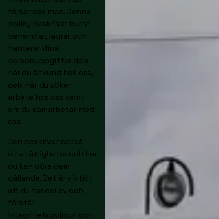
förser oss med. Denna
policy beskriver hur vi
behandlar, lagrar och
hanterar dina
personuppgifter dels
när du är kund hos oss,
dels när du söker
arbete hos oss samt
om du samarbetar med
oss.
Den beskriver också
dina rättigheter och hur
du kan göra dem
gällande. Det är viktigt
att du tar del av och
förstår
integritetspolicyn och