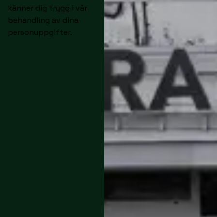
känner dig trygg i vår
behandling av dina
personuppgifter.