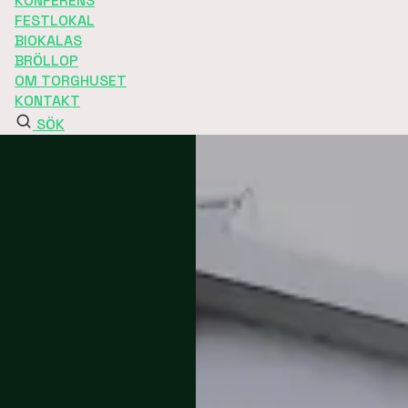
KONFERENS
FESTLOKAL
BIOKALAS
BRÖLLOP
OM TORGHUSET
KONTAKT
SÖK