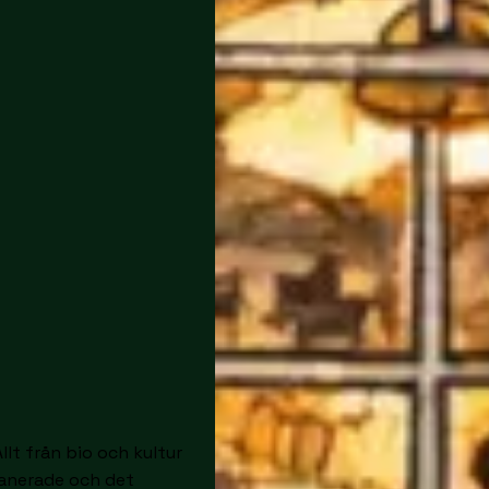
llt från bio och kultur
lanerade och det