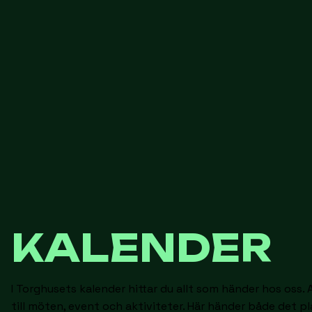
KALENDER
I Torghusets kalender hittar du allt som händer hos oss. A
till möten, event och aktiviteter. Här händer både det p